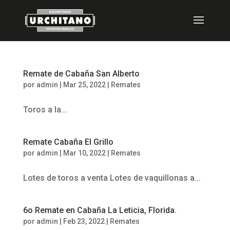
saltar
al
contenido
Remate de Cabaña San Alberto
por
admin
|
Mar 25, 2022
|
Remates
Toros a la...
Remate Cabaña El Grillo
por
admin
|
Mar 10, 2022
|
Remates
Lotes de toros a venta Lotes de vaquillonas a...
6o Remate en Cabaña La Leticia, Florida.
por
admin
|
Feb 23, 2022
|
Remates